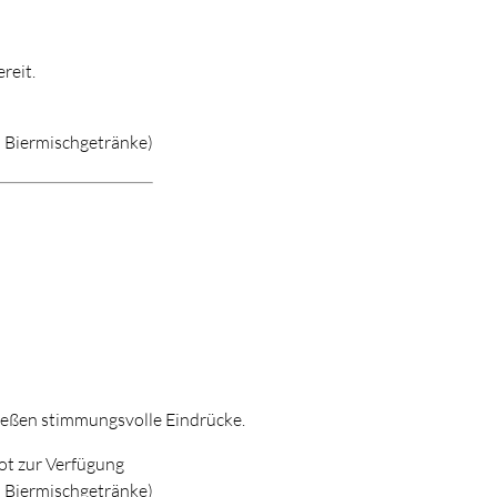
reit.
d Biermischgetränke)
nießen stimmungsvolle Eindrücke.
bot zur Verfügung
d Biermischgetränke)