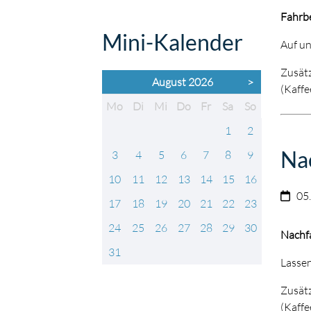
Fahrb
Mini-Kalender
Auf un
Zusätz
August 2026
>
(Kaffe
ntag
enstag
ttwoch
nnerstag
eitag
mstag
nntag
Mo
Di
Mi
Do
Fr
Sa
So
1
2
Na
3
4
5
6
7
8
9
10
11
12
13
14
15
16
05
17
18
19
20
21
22
23
24
25
26
27
28
29
30
Nachf
31
Lassen
Zusätz
(Kaffe