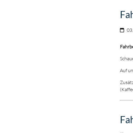
Fah
03
Fahrb
Schaue
Auf un
Zusätz
(Kaffe
Fa