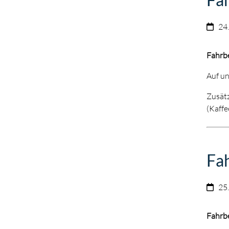
24
Fahrb
Auf un
Zusätz
(Kaffe
Fah
25
Fahrb