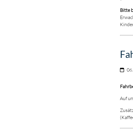
Bitte 
Erwach
Kinde
Fa
06
Fahrb
Auf un
Zusätz
(Kaffe