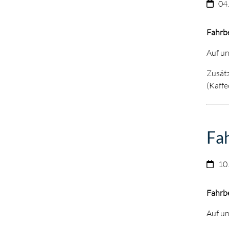
04
Fahrb
Auf un
Zusätz
(Kaffe
Fa
10
Fahrb
Auf un