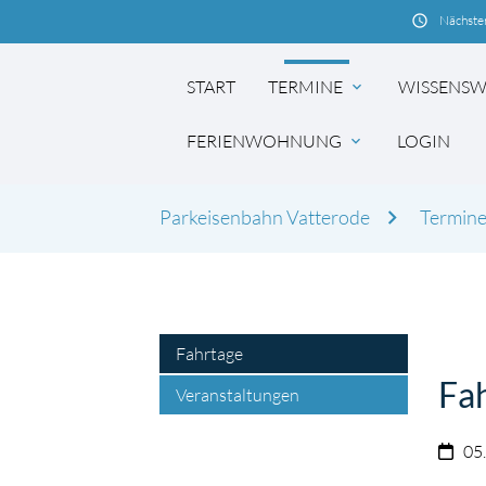
schedule
Nächster
START
TERMINE
WISSENSW
expand_more
FERIENWOHNUNG
LOGIN
expand_more
Parkeisenbahn Vatterode
Termin
Suchbegriffe
Fahrtage
Fa
Veranstaltungen
05