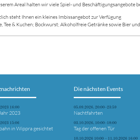
serem Areal halten wir viele Spiel- und Beschäftigungsangebote be
lich steht Ihnen ein kleines Imbissangebot zur Verfügung
e, Tee & Kuchen; Bockwurst; Alkoholfreie Getränke sowie Bier un
znachrichten
Die nächsten Events
.2023 16:00
05.09.2026, 20:00–23:59
Jahr 2023
Nachtfahrten
.2023 15:06
03.10.2026, 10:00–18:00
bahn in Wippra gesichtet
Tag der offenen Tür
10.10.2026 10:00 – 11.10.2026 16:00