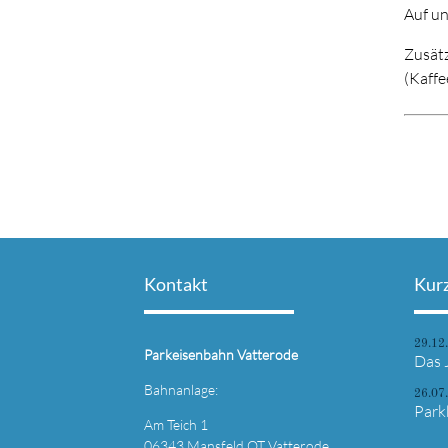
Auf un
Zusätz
(Kaffe
Kontakt
Kur
29.12
Parkeisenbahn Vatterode
Das 
Bahnanlage:
26.07
Park
Am Teich 1
06343 Mansfeld OT Vatterode