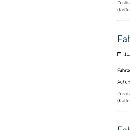
Zusätz
(Kaffe
Fa
11
Fahrb
Auf un
Zusätz
(Kaffe
Fah