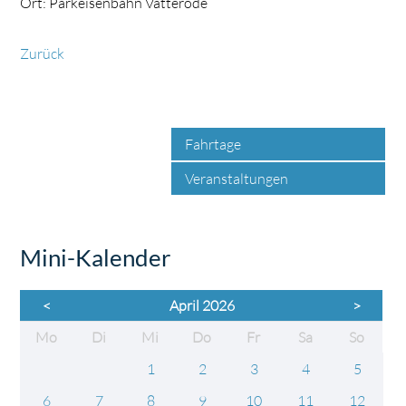
Ort: Parkeisenbahn Vatterode
Zurück
Fahrtage
Veranstaltungen
Mini-Kalender
<
April 2026
>
ntag
enstag
ttwoch
nnerstag
eitag
mstag
nntag
Mo
Di
Mi
Do
Fr
Sa
So
1
2
3
4
5
6
7
8
9
10
11
12