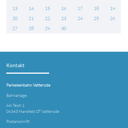
13
14
15
16
17
18
19
20
21
22
23
24
25
26
27
28
29
30
Kontakt
Parkeisenbahn Vatterode
Bahnanlage:
Am Teich 1
06343 Mansfeld OT Vatterode
Postanschrift: