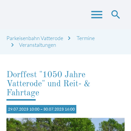
menu
search
Parkeisenbahn Vatterode
Termine
Suchbegriffe
Veranstaltungen
SUCHEN
Dorffest "1050 Jahre
Vatterode" und Reit- &
Fahrtage
29.07.2023 10:00 – 30.07.2023 16:00