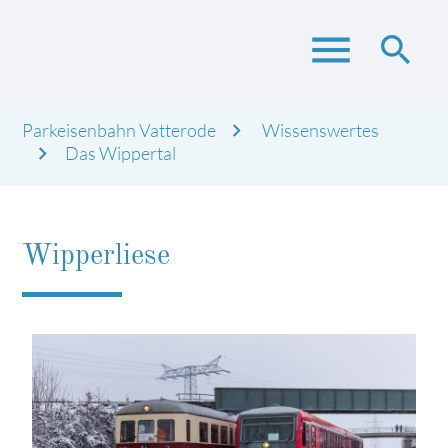
menu
search
Parkeisenbahn Vatterode
Wissenswertes
Suchbegriffe
Das Wippertal
SUCHEN
Wipperliese