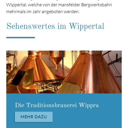
Wippertal, welche von der mansfelder Bergwerksbahn
mehrmals im Jahr angeboten werden.
Sehenswertes im Wippertal
Der Wipperia Funpark
Die Mansfelder Bergwerksbahn
Das Schloss Mansfeld
Das Schieferhaus Wippra
MEHR DAZU
MEHR DAZU
MEHR DAZU
MEHR DAZU
Die Traditionsbrauerei Wippra
MEHR DAZU