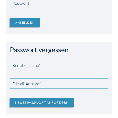
Passwort
ANMELDEN
Passwort vergessen
Pflichtfeld
Benutzername
*
Pflichtfeld
E-Mail-Adresse
*
NEUES PASSWORT ANFORDERN